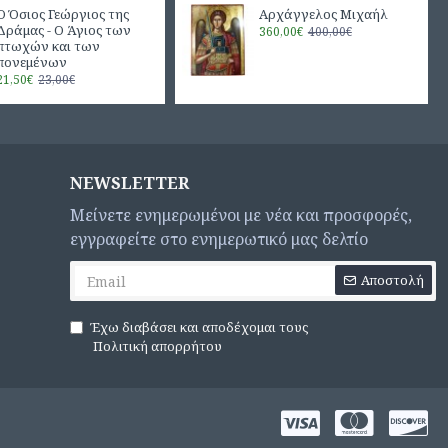
Ο Όσιος Γεώργιος της
Αρχάγγελος Μιχαήλ
Δράμας - Ο Άγιος των
360,00€
400,00€
πτωχών και των
πονεμένων
21,50€
23,00€
NEWSLETTER
Μείνετε ενημερωμένοι με νέα και προσφορές,
εγγραφείτε στο ενημερωτικό μας δελτίο
Αποστολή
Έχω διαβάσει και αποδέχομαι τους
Πολιτική απορρήτου