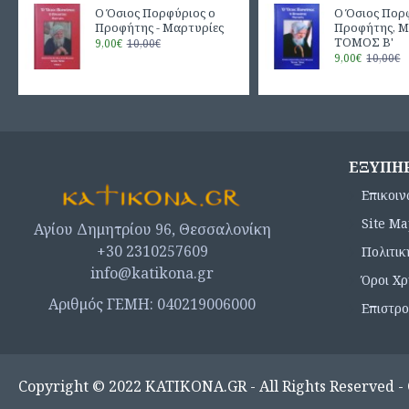
Ο Όσιος Πορφύριος ο
Ο Όσιος Πορ
Προφήτης - Μαρτυρίες
Προφήτης, Μ
ΤΟΜΟΣ Β'
9,00€
10,00€
9,00€
10,00€
ΕΞΥΠΗ
Επικοιν
Site M
Αγίου Δημητρίου 96, Θεσσαλονίκη
+30 2310257609
Πολιτι
info@katikona.gr
Όροι Χ
Αριθμός ΓΕΜΗ: 040219006000
Επιστρ
Copyright © 2022 ΚΑΤΙΚΟΝΑ.GR - All Rights Reserved -