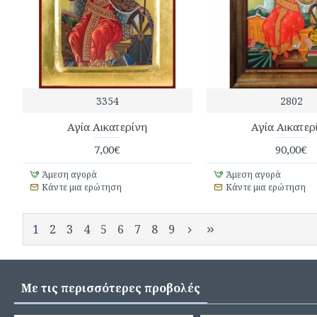
3354
2802
Αγία Αικατερίνη
Αγία Αικατερ
7,00€
90,00€
Άμεση αγορά
Άμεση αγορά
Κάντε μια ερώτηση
Κάντε μια ερώτηση
1
2
3
4
5
6
7
8
9
Με τις περισσότερες προβολές