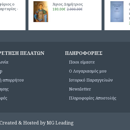
φύριος ο
Άγιος Δημήτριος
αρτυρίες -
180,00€
2.000,00€
ΡΈΤΗΣΗ ΠΕΛΑΤΏΝ
ΠΛΗΡΟΦΟΡΊΕΣ
ωνία
Ποιοι είμαστε
ap
Ο Λογαριασμός μου
κή απορρήτου
Ιστορικό Παραγγελιών
ρησης
Newsletter
οφές
Πληροφορίες Αποστολής
 Created & Hosted by MG Leading