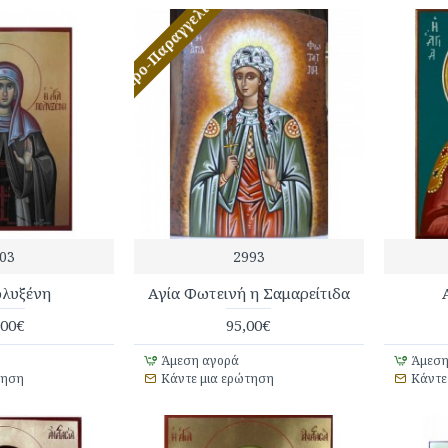
Προ-Παραγγελία
03
2993
ολυξένη
Αγία Φωτεινή η Σαμαρείτιδα
,00€
95,00€
Άμεση αγορά
Άμεση
τηση
Κάντε μια ερώτηση
Κάντε