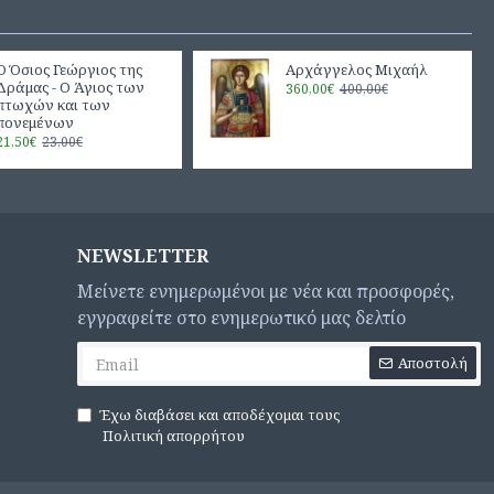
Ο Όσιος Γεώργιος της
Αρχάγγελος Μιχαήλ
Δράμας - Ο Άγιος των
360,00€
400,00€
πτωχών και των
πονεμένων
21,50€
23,00€
NEWSLETTER
Μείνετε ενημερωμένοι με νέα και προσφορές,
εγγραφείτε στο ενημερωτικό μας δελτίο
Αποστολή
Έχω διαβάσει και αποδέχομαι τους
Πολιτική απορρήτου