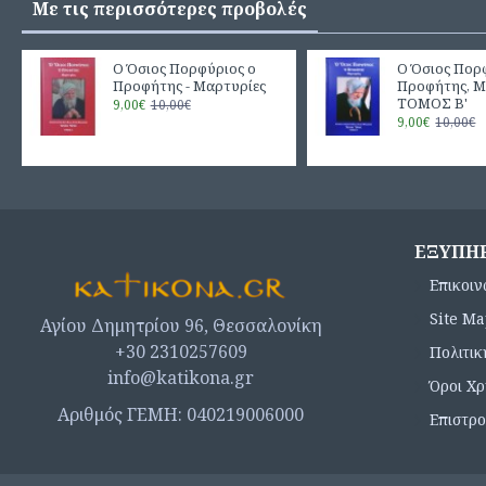
Με τις περισσότερες προβολές
Ο Όσιος Πορφύριος ο
Ο Όσιος Πορ
Προφήτης - Μαρτυρίες
Προφήτης, Μ
ΤΟΜΟΣ Β'
9,00€
10,00€
9,00€
10,00€
ΕΞΥΠΗ
Επικοιν
Site M
Αγίου Δημητρίου 96, Θεσσαλονίκη
+30 2310257609
Πολιτι
info@katikona.gr
Όροι Χ
Αριθμός ΓΕΜΗ: 040219006000
Επιστρ