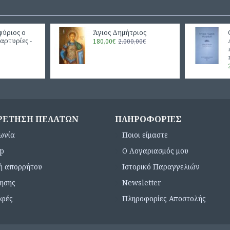
φύριος ο
Άγιος Δημήτριος
αρτυρίες -
180,00€
2.000,00€
ΡΈΤΗΣΗ ΠΕΛΑΤΏΝ
ΠΛΗΡΟΦΟΡΊΕΣ
ωνία
Ποιοι είμαστε
ap
Ο Λογαριασμός μου
κή απορρήτου
Ιστορικό Παραγγελιών
ρησης
Newsletter
οφές
Πληροφορίες Αποστολής