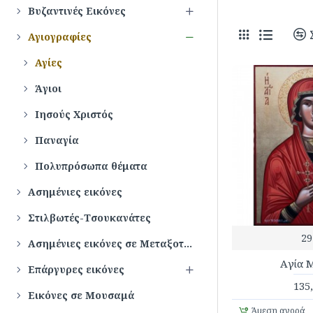
Βυζαντινές Εικόνες
Αγιογραφίες
Αγίες
Άγιοι
Ιησούς Χριστός
Παναγία
Πολυπρόσωπα θέματα
Ασημένιες εικόνες
Στιλβωτές-Τσουκανάτες
29
Ασημένιες εικόνες σε Μεταξοτυπία
Aγία 
Επάργυρες εικόνες
135
Εικόνες σε Μουσαμά
Άμεση αγορά