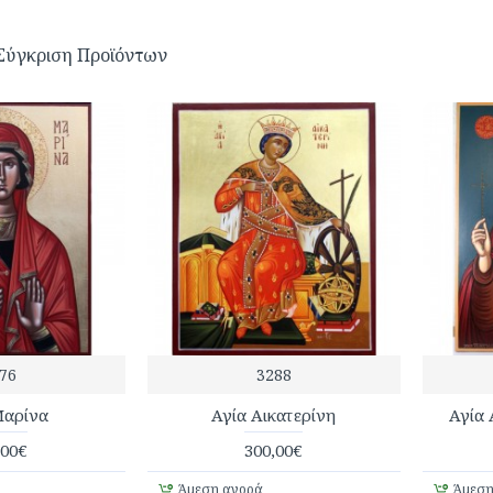
Σύγκριση Προϊόντων
76
3288
Μαρίνα
Αγία Αικατερίνη
Αγία 
,00€
300,00€
Άμεση αγορά
Άμεση