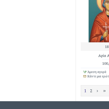
18
Αγία 
100
Άμεση αγορά
Κάντε μια ερώ
1
2