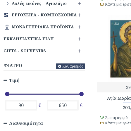
Απλές εικόνες - Αγιολόγιο
Κάντε μια ερώ
ΕΡΓΌΧΕΙΡΑ - ΚΟΜΠΟΣΧΟΊΝΙΑ
ΜΟΝΑΣΤΗΡΙΑΚΆ ΠΡΟΪΌΝΤΑ
ΕΚΚΛΗΣΙΑΣΤΙΚΆ ΕΊΔΗ
GIFTS - SOUVENIRS
ΦΊΛΤΡΟ
Καθαρισμός
Τιμή
29
Αγία Μαρία
€
€
200
Άμεση αγορά
Διαθεσιμότητα
Κάντε μια ερώ