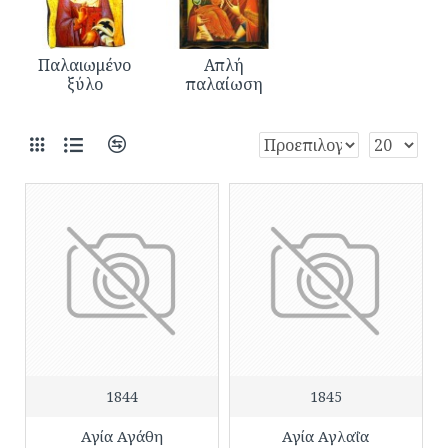
Παλαιωμένο
Απλή
ξύλο
παλαίωση
1844
1845
Αγία Αγάθη
Αγία Αγλαΐα